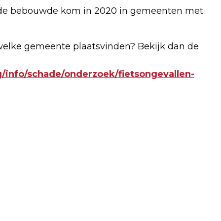
n de bebouwde kom in 2020 in gemeenten met
 welke gemeente plaatsvinden? Bekijk dan de
/info/schade/onderzoek/fietsongevallen-
Volgend artikel
DRENTSE VOEDSELBOSSEN IN DE RACE
VOOR DUURZAAMSTE
BURGERINITIATIEF 2022